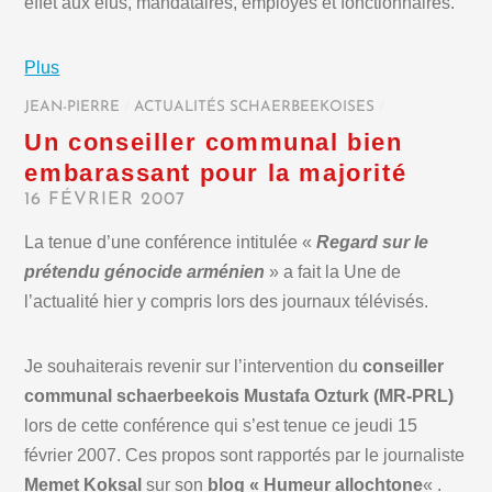
effet aux élus, mandataires, employés et fonctionnaires.
Plus
JEAN-PIERRE
/
ACTUALITÉS SCHAERBEEKOISES
/
Un conseiller communal bien
embarassant pour la majorité
16 FÉVRIER 2007
La tenue d’une conférence intitulée «
Regard sur le
prétendu génocide arménien
» a fait la Une de
l’actualité hier y compris lors des journaux télévisés.
Je souhaiterais revenir sur l’intervention du
conseiller
communal schaerbeekois Mustafa Ozturk
(MR-PRL)
lors de cette conférence qui s’est tenue ce jeudi 15
février 2007. Ces propos sont rapportés par le journaliste
Memet Koksal
sur son
blog « Humeur allochtone
« .