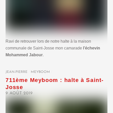
Ravi de retrouver lors de notre halte à la maison
communale de Saint-Josse mon camarade
l’échevin
Mohammed Jabour
.
JEAN-PIERRE
/
MEYBOOM
/
711ème Meyboom : halte à Saint-
Josse
9 AOÛT 2019