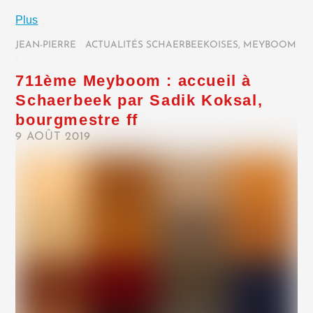
Plus
JEAN-PIERRE
/
ACTUALITÉS SCHAERBEEKOISES
,
MEYBOOM
/
711ème Meyboom : accueil à
Schaerbeek par Sadik Koksal,
bourgmestre ff
9 AOÛT 2019