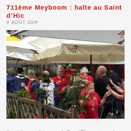
711ème Meyboom : halte au Saint
d’Hic
9 AOÛT 2019