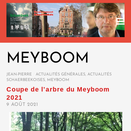
MEYBOOM
JEAN-PIERRE
/
ACTUALITÉS GÉNÉRALES
,
ACTUALITÉS
SCHAERBEEKOISES
,
MEYBOOM
/
Coupe de l’arbre du Meyboom
2021
9 AOÛT 2021