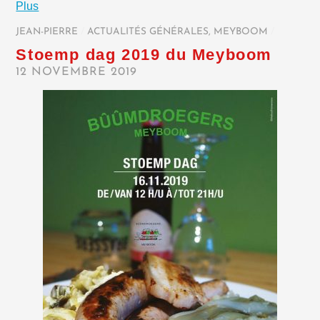
Plus
JEAN-PIERRE
/
ACTUALITÉS GÉNÉRALES
,
MEYBOOM
/
Stoemp dag 2019 du Meyboom
12 NOVEMBRE 2019