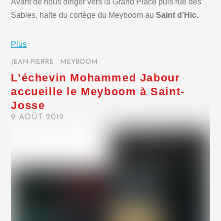
Avant de nous diriger vers la Grand Place puis rue des
Sables, halte du cortège du Meyboom au
Saint d’Hic.
Plus
JEAN-PIERRE
/
MEYBOOM
/
L’échevin Mohammed Jabour
accueille le Meyboom à Saint-
Josse
9 AOÛT 2019