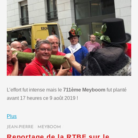
L’effort fut intense mais le
711ème Meyboom
fut planté
avant 17 heures ce 9 août 2019 !
Plus
JEAN-PIERRE
/
MEYBOOM
/
Reportage de la RTBF sur le