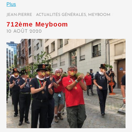
Plus
JEAN-PIERRE
/
ACTUALITÉS GÉNÉRALES
,
MEYBOOM
/
712ème Meyboom
10 AOÛT 2020