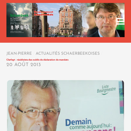
JEAN-PIERRE
/
ACTUALITÉS SCHAERBEEKOISES
/
Clerfayt : récidiviste des oublis de déclaration de mandats
20 AOÛT 2013