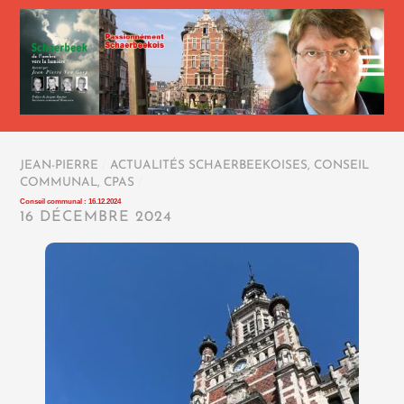
JEAN-PIERRE
/
ACTUALITÉS SCHAERBEEKOISES
,
CONSEIL
COMMUNAL
,
CPAS
/
Conseil communal : 16.12.2024
16 DÉCEMBRE 2024