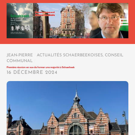
JEAN-PIERRE
/
ACTUALITÉS SCHAERBEEKOISES
,
CONSEIL
COMMUNAL
/
Première réunion en vue de former une majorité à Schaerbeek
16 DÉCEMBRE 2024