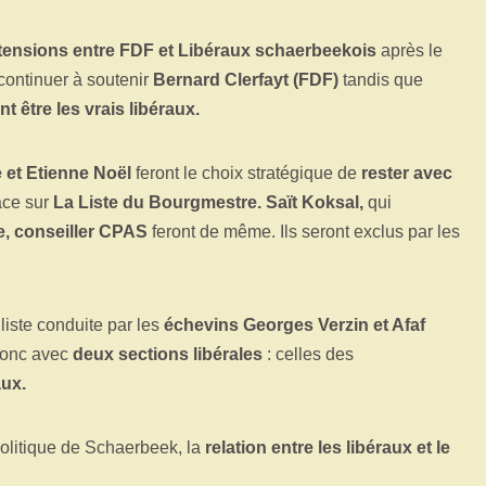
tensions entre FDF et Libéraux schaerbeekois
après le
continuer à soutenir
Bernard Clerfayt (FDF)
tandis que
 être les vrais libéraux.
 et Etienne Noël
feront le choix stratégique de
rester avec
ace sur
La Liste du Bourgmestre. Saït Koksal,
qui
e, conseiller CPAS
feront de même. Ils seront exclus par les
a liste conduite par les
échevins Georges Verzin et Afaf
 donc avec
deux sections libérales
: celles des
aux.
 politique de Schaerbeek, la
relation entre les libéraux et le