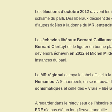
Les
élections d’octobre 2012
ravivent les
schisme du parti. Des libéraux décident de 
d’autres fidèles à la donne du
MR, entendent
Les
échevins libéraux Bernard Guillaume
Bernard Clerfayt
et de figurer en bonne pl
deviendra
échevin en 2012 et Michel Mild
instances du parti.
Le
MR régional
octroya le label officiel à l
Hemamou
. A Schaerbeek, on se retrouva
schismatiques
et celle des
« vrais » libér
A regarder dans le rétroviseur de l’histoire
FDF
n’a pas été un long fleuve tranquille.