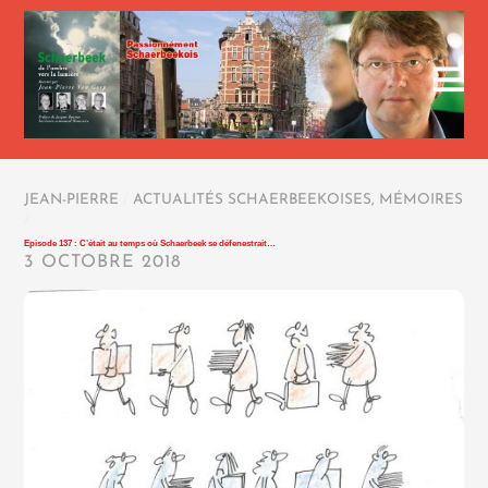
JEAN-PIERRE
/
ACTUALITÉS SCHAERBEEKOISES
,
MÉMOIRES
/
Episode 137 : C’était au temps où Schaerbeek se défenestrait…
3 OCTOBRE 2018