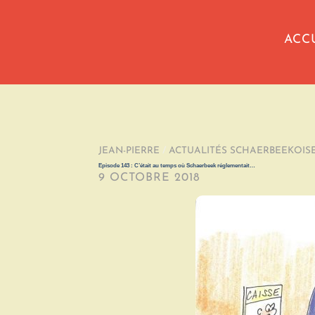
ACC
JEAN-PIERRE
/
ACTUALITÉS SCHAERBEEKOIS
Episode 143 : C’était au temps où Schaerbeek réglementait…
9 OCTOBRE 2018