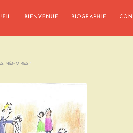
UEIL
BIENVENUE
BIOGRAPHIE
CON
ES
,
MÉMOIRES
/