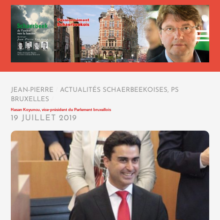
JEAN-PIERRE
/
ACTUALITÉS SCHAERBEEKOISES
,
PS
BRUXELLES
/
Hasan Koyuncu, vice-président du Parlement bruxellois
19 JUILLET 2019