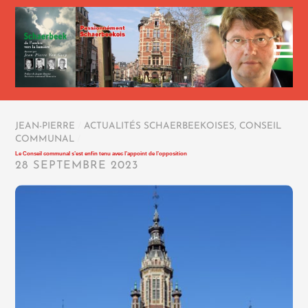
JEAN-PIERRE
/
ACTUALITÉS SCHAERBEEKOISES
,
CONSEIL
COMMUNAL
/
Le Conseil communal s’est enfin tenu avec l’appoint de l’opposition
28 SEPTEMBRE 2023