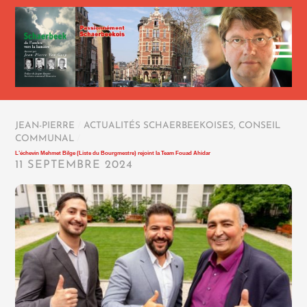
JEAN-PIERRE
/
ACTUALITÉS SCHAERBEEKOISES
,
CONSEIL
COMMUNAL
/
L’échevin Mehmet Bilge (Liste du Bourgmestre) rejoint la Team Fouad Ahidar
11 SEPTEMBRE 2024