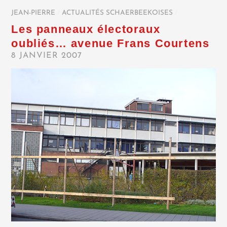
JEAN-PIERRE
/
ACTUALITÉS SCHAERBEEKOISES
/
Les panneaux électoraux
oubliés… avenue Frans Courtens
8 JANVIER 2007