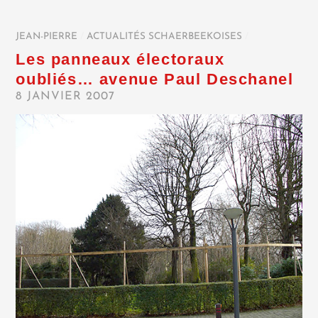
JEAN-PIERRE
/
ACTUALITÉS SCHAERBEEKOISES
/
Les panneaux électoraux
oubliés… avenue Paul Deschanel
8 JANVIER 2007