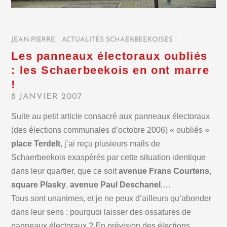
JEAN-PIERRE
/
ACTUALITÉS SCHAERBEEKOISES
/
Les panneaux électoraux oubliés
: les Schaerbeekois en ont marre
!
8 JANVIER 2007
Suite au petit article consacré aux panneaux électoraux
(des élections communales d’octobre 2006) « oubliés »
place Terdelt
, j’ai reçu plusieurs mails de
Schaerbeekois exaspérés par cette situation identique
dans leur quartier, que ce soit
avenue Frans Courtens
,
square Plasky
,
avenue Paul Deschanel
,…
Tous sont unanimes, et je ne peux d’ailleurs qu’abonder
dans leur sens : pourquoi laisser des ossatures de
panneaux électoraux ? En prévision des élections