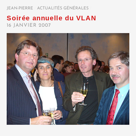
JEAN-PIERRE
/
ACTUALITÉS GÉNÉRALES
/
Soirée annuelle du VLAN
16 JANVIER 2007