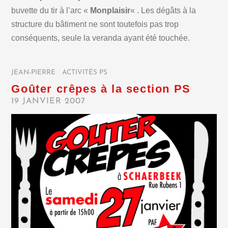
buvette du tir à l’arc «
Monplaisir
« . Les dégâts à la
structure du bâtiment ne sont toutefois pas trop
conséquents, seule la veranda ayant été touchée.
JEAN-PIERRE
/
ACTIVITÉS PS
/
Goûter crêpes à la section PS
19 JANVIER 2007