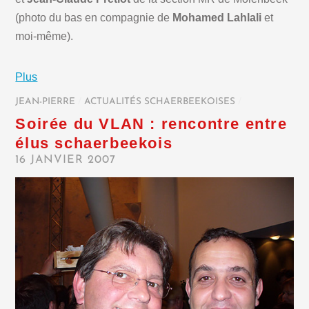
(photo du bas en compagnie de
Mohamed Lahlali
et
moi-même).
Plus
JEAN-PIERRE
/
ACTUALITÉS SCHAERBEEKOISES
/
Soirée du VLAN : rencontre entre
élus schaerbeekois
16 JANVIER 2007