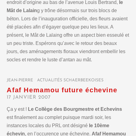
endroit d’origine au bas de l’avenue Louis Bertrand,
le
Mât de Lalain
g y trône désormais sur trois blocs de
béton. Lors de l’inauguration officielle, des fleurs avaient
été placées afin d’égayer quelque peu les lieux. A
présent, le Mât de Lalaing offre un aspect bien esseulé et
un peu triste. Espérons qu’avec le retour des beaux
jours, des aménagements floraux viendront embellir les
socles et rendre le luste d’antan au mât.
JEAN-PIERRE
/
ACTUALITÉS SCHAERBEEKOISES
/
Afaf Hemamou future échevine
17 JANVIER 2007
Ça y est !
Le Collège des Bourgmestre et Echevins
est finalement au complet puisque mardi soir, les
instances locales du PRL ont désigné
le 10ème
échevin
, en l’occurence une échevine.
Afaf Hemamou