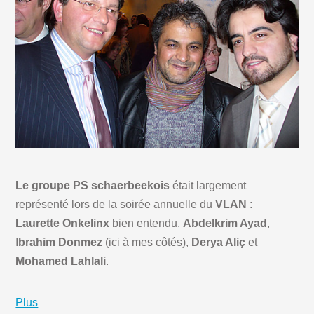
Le groupe PS schaerbeekois
était largement
représenté lors de la soirée annuelle du
VLAN
:
Laurette Onkelinx
bien entendu,
Abdelkrim Ayad
,
I
brahim Donmez
(ici à mes côtés),
Derya Aliç
et
Mohamed Lahlali
.
Plus