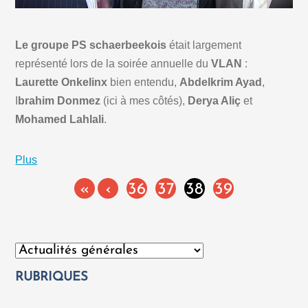
Le groupe PS schaerbeekois
était largement
représenté lors de la soirée annuelle du
VLAN
:
Laurette Onkelinx
bien entendu,
Abdelkrim Ayad
,
I
brahim Donmez
(ici à mes côtés),
Derya Aliç
et
Mohamed Lahlali
.
Plus
«
‹
36
37
38
39
Catégories
RUBRIQUES