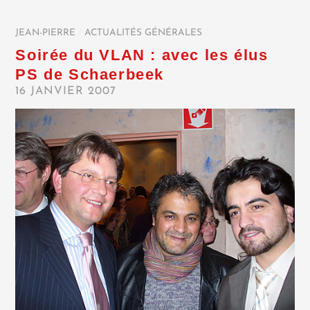
JEAN-PIERRE
/
ACTUALITÉS GÉNÉRALES
/
Soirée du VLAN : avec les élus
PS de Schaerbeek
16 JANVIER 2007