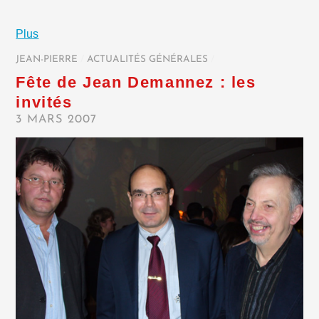
Plus
JEAN-PIERRE
/
ACTUALITÉS GÉNÉRALES
/
Fête de Jean Demannez : les
invités
3 MARS 2007