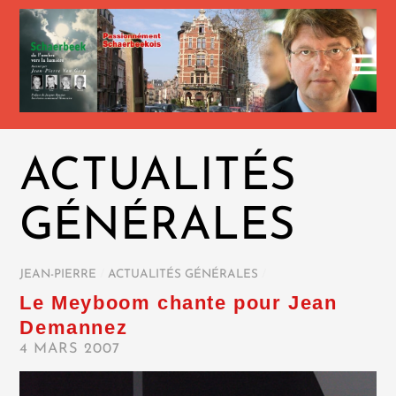
ACTUALITÉS
GÉNÉRALES
JEAN-PIERRE
/
ACTUALITÉS GÉNÉRALES
/
Le Meyboom chante pour Jean
Demannez
4 MARS 2007