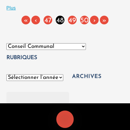
Plus
«
‹
47
48
49
50
›
»
Catégories
RUBRIQUES
ARCHIVES
Archives
Rechercher