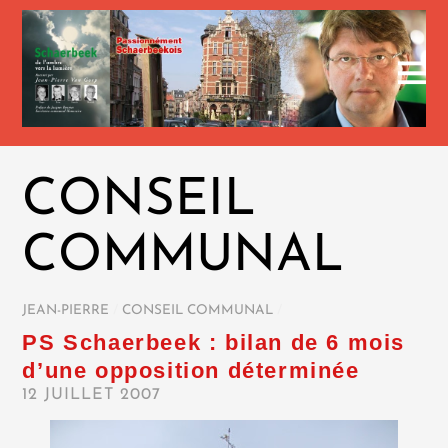
CONSEIL
COMMUNAL
JEAN-PIERRE
/
CONSEIL COMMUNAL
/
PS Schaerbeek : bilan de 6 mois
d’une opposition déterminée
12 JUILLET 2007