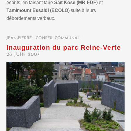
esprits, en faisant taire
Saït Köse
(MR-FDF)
et
Tamimount Essaidi
(ECOLO)
suite à leurs
débordements verbaux.
JEAN-PIERRE
/
CONSEIL COMMUNAL
/
Inauguration du parc Reine-Verte
28 JUIN 2007