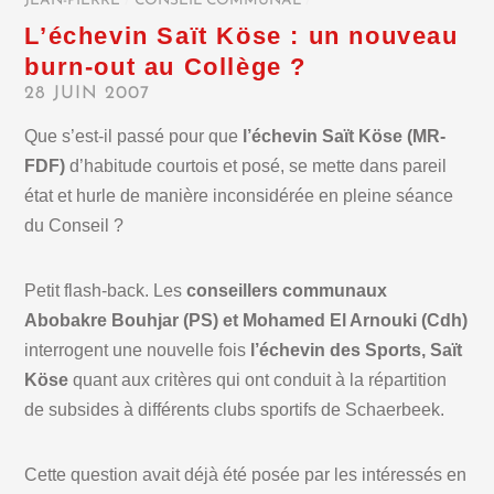
JEAN-PIERRE
/
CONSEIL COMMUNAL
/
L’échevin Saït Köse : un nouveau
burn-out au Collège ?
28 JUIN 2007
Que s’est-il passé pour que
l’échevin Saït Köse (MR-
FDF)
d’habitude courtois et posé, se mette dans pareil
état et hurle de manière inconsidérée en pleine séance
du Conseil ?
Petit flash-back. Les
conseillers communaux
Abobakre Bouhjar (PS) et Mohamed El Arnouki (Cdh)
interrogent une nouvelle fois
l’échevin des Sports, Saït
Köse
quant aux critères qui ont conduit à la répartition
de subsides à différents clubs sportifs de Schaerbeek.
Cette question avait déjà été posée par les intéressés en