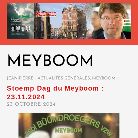
MEYBOOM
JEAN-PIERRE
/
ACTUALITÉS GÉNÉRALES
,
MEYBOOM
/
Stoemp Dag du Meyboom :
23.11.2024
23 OCTOBRE 2024