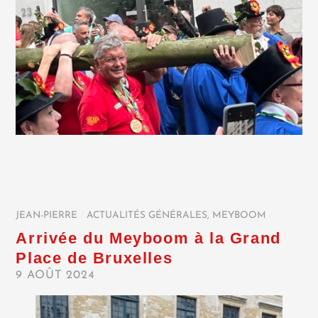
JEAN-PIERRE
/
ACTUALITÉS GÉNÉRALES
,
MEYBOOM
/
Arrivée du Meyboom à la Grand
Place de Bruxelles
9 AOÛT 2024