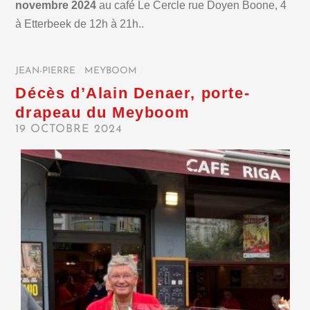
novembre 2024
au café Le Cercle rue Doyen Boone, 4
à Etterbeek de 12h à 21h..
JEAN-PIERRE
/
MEYBOOM
/
Décès d’Alain Denaer, porte-
drapeau du Meyboom
19 OCTOBRE 2024