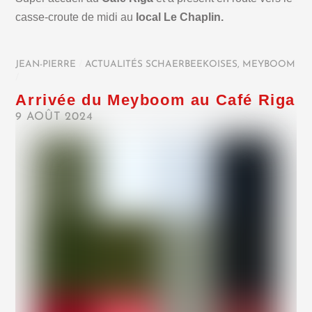
casse-croute de midi au
local Le Chaplin.
JEAN-PIERRE
/
ACTUALITÉS SCHAERBEEKOISES
,
MEYBOOM
/
Arrivée du Meyboom au Café Riga
9 AOÛT 2024