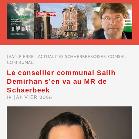
JEAN-PIERRE
/
ACTUALITÉS SCHAERBEEKOISES
,
CONSEIL
COMMUNAL
/
Le conseiller communal Salih
Demirhan s’en va au MR de
Schaerbeek
19 JANVIER 2026