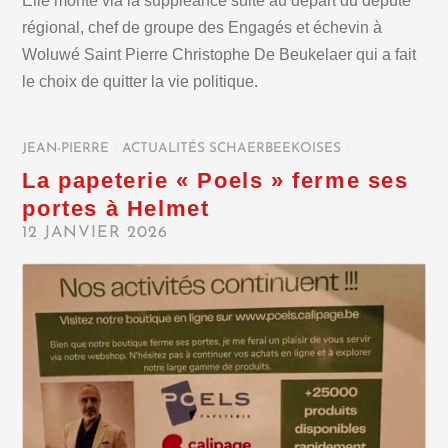
Elle monte via la suppléance suite au départ du député
régional, chef de groupe des Engagés et échevin à
Woluwé Saint Pierre Christophe De Beukelaer qui a fait
le choix de quitter la vie politique.
JEAN-PIERRE
/
ACTUALITÉS SCHAERBEEKOISES
/
La papeterie « Poels » ferme ses
portes à Helmet
12 JANVIER 2026