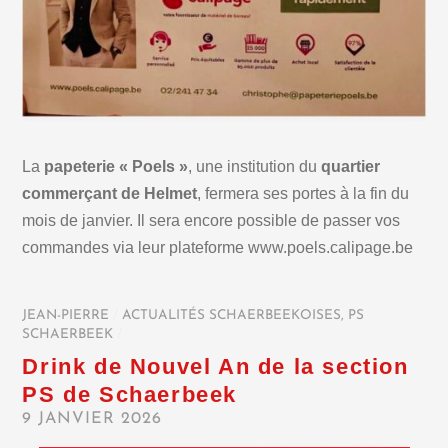
La
papeterie « Poels »
, une institution du
quartier
commerçant de Helmet
, fermera ses portes à la fin du
mois de janvier. Il sera encore possible de passer vos
commandes via leur plateforme www.poels.calipage.be
JEAN-PIERRE
/
ACTUALITÉS SCHAERBEEKOISES
,
PS
SCHAERBEEK
/
Drink de Nouvel An de la section
PS de Schaerbeek
9 JANVIER 2026