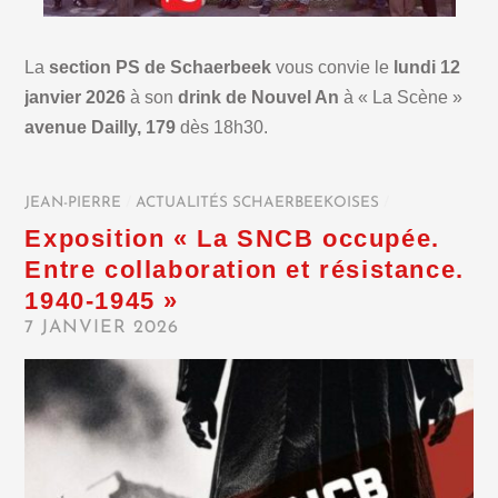
La
section PS de Schaerbeek
vous convie le
lundi 12
janvier 2026
à son
drink de Nouvel An
à « La Scène »
avenue Dailly, 179
dès 18h30.
JEAN-PIERRE
/
ACTUALITÉS SCHAERBEEKOISES
/
Exposition « La SNCB occupée.
Entre collaboration et résistance.
1940-1945 »
7 JANVIER 2026