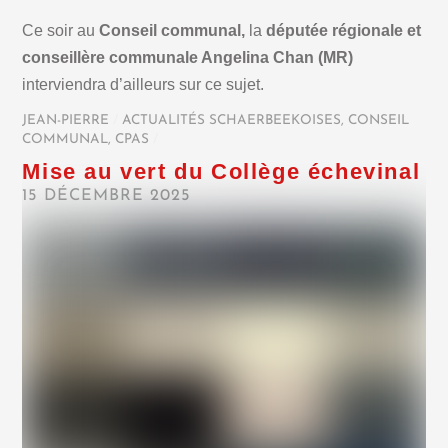
Ce soir au
Conseil communal,
la
députée régionale et
conseillère communale Angelina Chan (MR)
interviendra d’ailleurs sur ce sujet.
JEAN-PIERRE
/
ACTUALITÉS SCHAERBEEKOISES
,
CONSEIL
COMMUNAL
,
CPAS
/
Mise au vert du Collège échevinal
15 DÉCEMBRE 2025