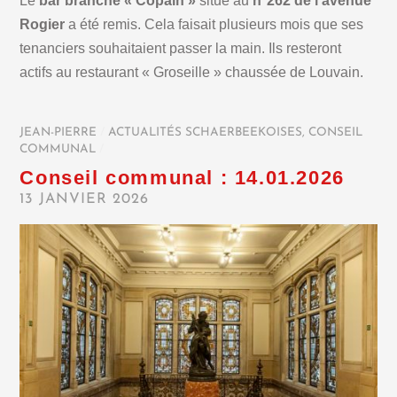
Le
bar branché « Copain »
situé au
n°262 de l’avenue
Rogier
a été remis. Cela faisait plusieurs mois que ses
tenanciers souhaitaient passer la main. Ils resteront
actifs au restaurant « Groseille » chaussée de Louvain.
JEAN-PIERRE
/
ACTUALITÉS SCHAERBEEKOISES
,
CONSEIL
COMMUNAL
/
Conseil communal : 14.01.2026
13 JANVIER 2026