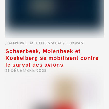
JEAN-PIERRE
/
ACTUALITÉS SCHAERBEEKOISES
/
Schaerbeek, Molenbeek et
Koekelberg se mobilisent contre
le survol des avions
31 DÉCEMBRE 2025