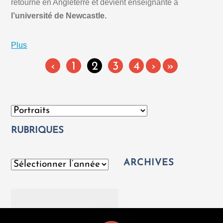
retourne en Angleterre et devient enseignante à
l’université de Newcastle.
Plus
‹
1
2
3
4
›
»
Catégories
RUBRIQUES
ARCHIVES
Archives
Rechercher