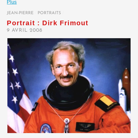
Plus
JEAN-PIERRE
/
PORTRAITS
/
Portrait : Dirk Frimout
9 AVRIL 2008