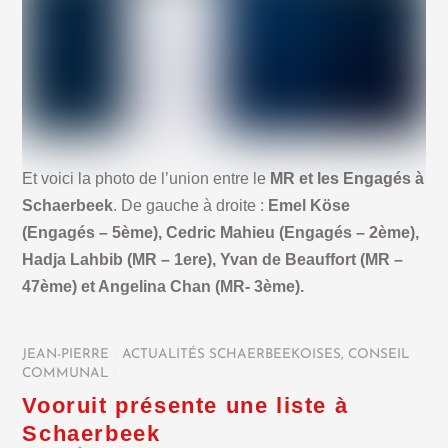
Et voici la photo de l’union entre le
MR et les Engagés à
Schaerbeek
. De gauche à droite :
Emel Köse
(Engagés – 5ème), Cedric Mahieu (Engagés – 2ème),
Hadja Lahbib (MR – 1ere), Yvan de Beauffort (MR –
47ème) et Angelina Chan (MR- 3ème).
JEAN-PIERRE
/
ACTUALITÉS SCHAERBEEKOISES
,
CONSEIL
COMMUNAL
/
Vooruit présente une liste à
Schaerbeek