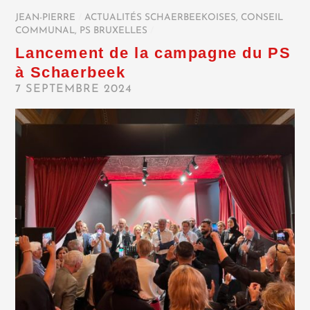
JEAN-PIERRE
/
ACTUALITÉS SCHAERBEEKOISES
,
CONSEIL
COMMUNAL
,
PS BRUXELLES
/
Lancement de la campagne du PS
à Schaerbeek
7 SEPTEMBRE 2024