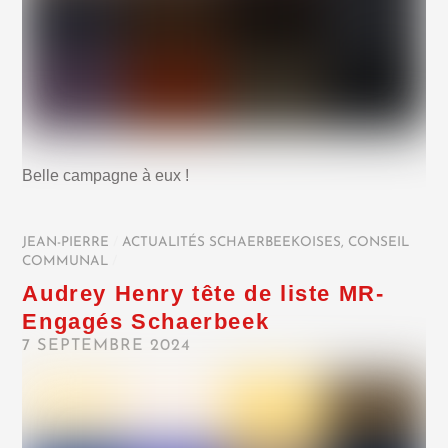
Belle campagne à eux !
JEAN-PIERRE
/
ACTUALITÉS SCHAERBEEKOISES
,
CONSEIL
COMMUNAL
/
Audrey Henry tête de liste MR-
Engagés Schaerbeek
7 SEPTEMBRE 2024