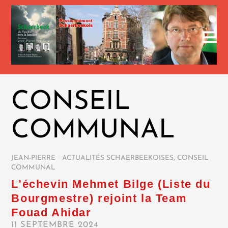
CONSEIL
COMMUNAL
JEAN-PIERRE
/
ACTUALITÉS SCHAERBEEKOISES
,
CONSEIL
COMMUNAL
/
L’échevin Mehmet Bilge (Liste du
Bourgmestre) rejoint la Team
Fouad Ahidar
11 SEPTEMBRE 2024