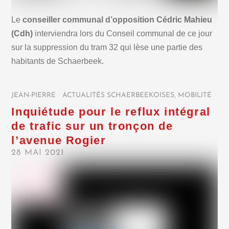
Le
conseiller communal d’opposition Cédric Mahieu
(Cdh)
interviendra lors du Conseil communal de ce jour
sur la suppression du tram 32 qui lèse une partie des
habitants de Schaerbeek.
JEAN-PIERRE
/
ACTUALITÉS SCHAERBEEKOISES
,
MOBILITÉ
/
Inquiétude pour le reflux intégral
de trafic sur un tronçon de
l’avenue Rogier
28 MAI 2021