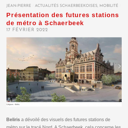
JEAN-PIERRE
/
ACTUALITÉS SCHAERBEEKOISES
,
MOBILITÉ
/
Présentation des futures stations
de métro à Schaerbeek
17 FÉVRIER 2022
Beliris
a dévoilé des visuels des futures stations de
métro sur le tracé Nord. A Schaerbeek, cela concerne les