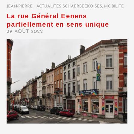
JEAN-PIERRE
/
ACTUALITÉS SCHAERBEEKOISES
,
MOBILITÉ
/
La rue Général Eenens
partiellement en sens unique
29 AOÛT 2022