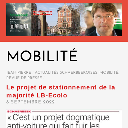
MOBILITÉ
JEAN-PIERRE
/
ACTUALITÉS SCHAERBEEKOISES
,
MOBILITÉ
,
REVUE DE PRESSE
/
Le projet de stationnement de la
majorité LB-Ecolo
8 SEPTEMBRE 2022