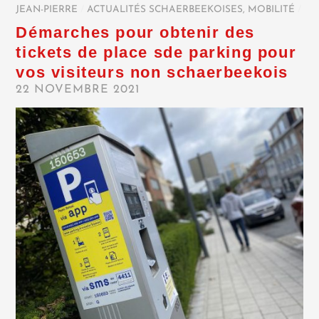
JEAN-PIERRE
/
ACTUALITÉS SCHAERBEEKOISES
,
MOBILITÉ
/
Démarches pour obtenir des
tickets de place sde parking pour
vos visiteurs non schaerbeekois
22 NOVEMBRE 2021