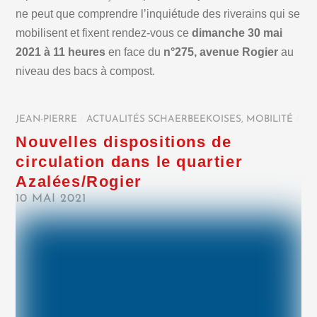
ne peut que comprendre l’inquiétude des riverains qui se
mobilisent et fixent rendez-vous ce
dimanche 30 mai
2021 à 11 heures
en face du
n°275, avenue Rogier
au
niveau des bacs à compost.
JEAN-PIERRE
/
ACTUALITÉS SCHAERBEEKOISES
,
MOBILITÉ
/
Nouvelles dispositions de
circulation dans le quartier
Azalées/Rogier
10 MAI 2021